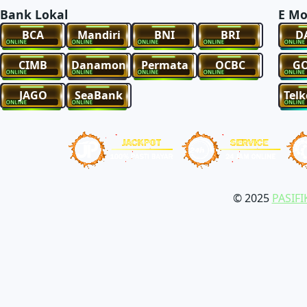
Bank Lokal
E Mo
BCA
Mandiri
BNI
BRI
D
CIMB
Danamon
Permata
OCBC
G
JAGO
SeaBank
Tel
© 2025
PASIFI