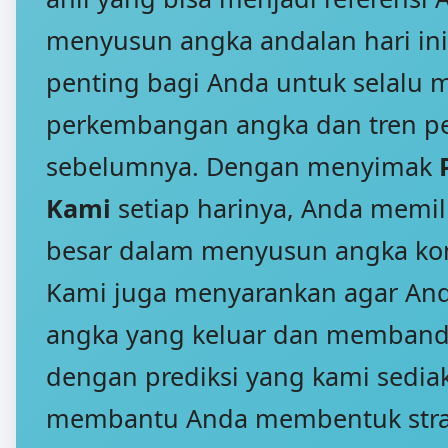
menyusun angka andalan hari ini.
penting bagi Anda untuk selalu
perkembangan angka dan tren pe
sebelumnya. Dengan menyimak
Kami
setiap harinya, Anda memili
besar dalam menyusun angka kom
Kami juga menyarankan agar An
angka yang keluar dan memban
dengan prediksi yang kami sediak
membantu Anda membentuk strat