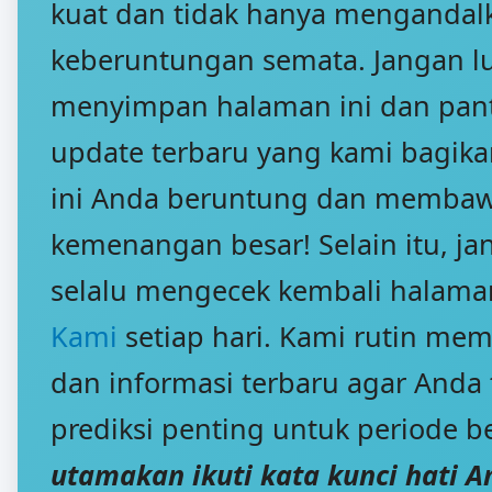
kuat dan tidak hanya mengandal
keberuntungan semata. Jangan l
menyimpan halaman ini dan pant
update terbaru yang kami bagika
ini Anda beruntung dan memba
kemenangan besar! Selain itu, ja
selalu mengecek kembali halam
Kami
setiap hari. Kami rutin me
dan informasi terbaru agar Anda 
prediksi penting untuk periode b
utamakan ikuti kata kunci hati A