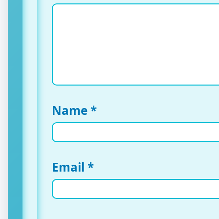
Name
*
Email
*