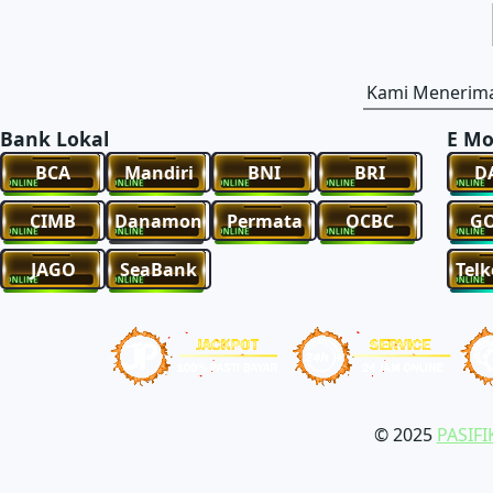
Kami Menerima
Bank Lokal
E Mo
BCA
Mandiri
BNI
BRI
D
CIMB
Danamon
Permata
OCBC
G
JAGO
SeaBank
Tel
© 2025
PASIFI