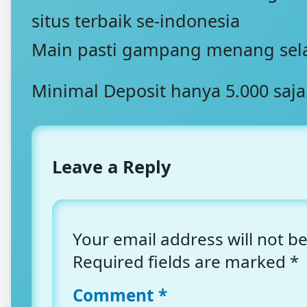
situs terbaik se-indonesia
Main pasti gampang menang sela
Minimal Deposit hanya 5.000 saja
Leave a Reply
Your email address will not b
Required fields are marked
*
Comment
*