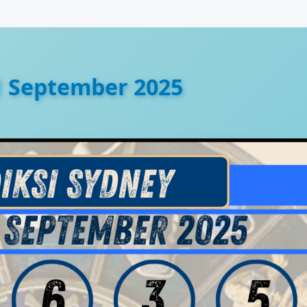
1 September 2025