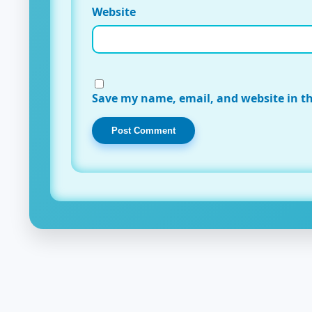
Website
Save my name, email, and website in th