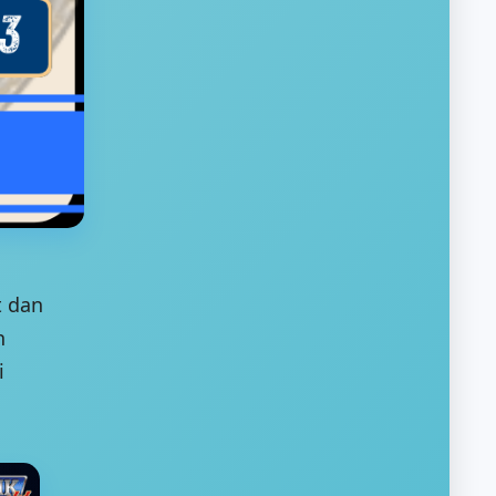
t dan
n
i