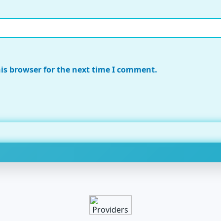
is browser for the next time I comment.