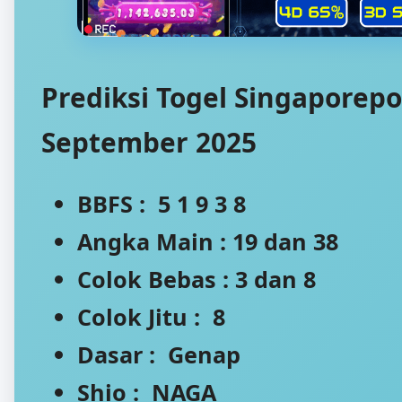
Prediksi Togel Singaporepo
September 2025
BBFS : 5 1 9 3 8
Angka Main : 19 dan 38
Colok Bebas : 3 dan 8
Colok Jitu : 8
Dasar : Genap
Shio : NAGA