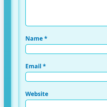
Name
*
Email
*
Website