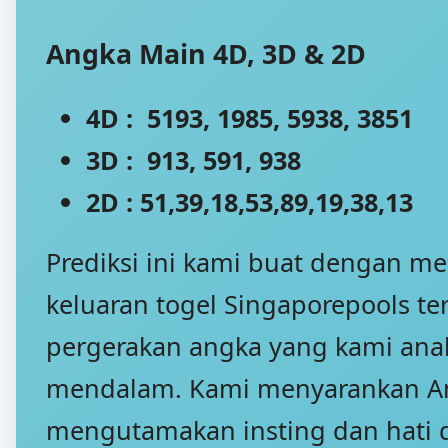
Angka Main 4D, 3D & 2D
4D : 5193, 1985, 5938, 3851
3D : 913, 591, 938
2D : 51,39,18,53,89,19,38,13
Prediksi ini kami buat dengan m
keluaran togel Singaporepools te
pergerakan angka yang kami anal
mendalam. Kami menyarankan A
mengutamakan insting dan hati 