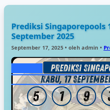
Prediksi Singaporepools 
September 2025
September 17, 2025
• oleh admin
•
Pr