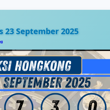
s 23 September 2025
ng