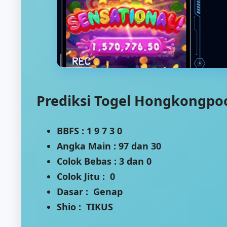
Prediksi Togel Hongkongpo
BBFS : 1 9 7 3 0
Angka Main : 97 dan 30
Colok Bebas : 3 dan 0
Colok Jitu : 0
Dasar : Genap
Shio : TIKUS