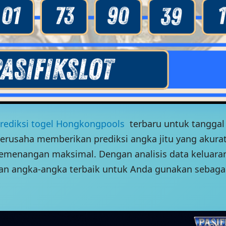
rediksi togel Hongkongpools
terbaru untuk tanggal
 berusaha memberikan prediksi angka jitu yang akura
emenangan maksimal. Dengan analisis data keluara
an angka-angka terbaik untuk Anda gunakan sebaga