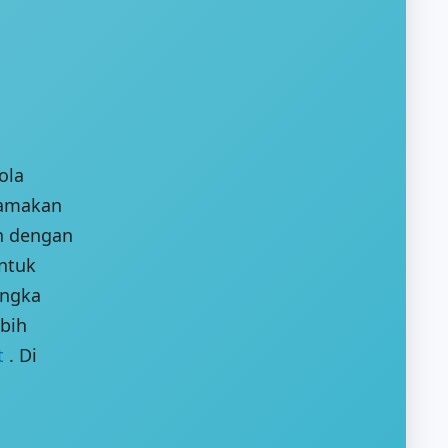
ola
tamakan
in dengan
untuk
angka
ebih
ot
. Di