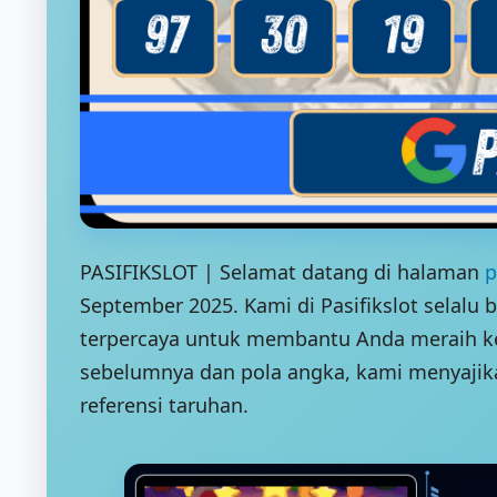
PASIFIKSLOT | Selamat datang di halaman
p
September 2025. Kami di Pasifikslot selalu
terpercaya untuk membantu Anda meraih k
sebelumnya dan pola angka, kami menyajik
referensi taruhan.