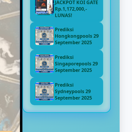
JACKPOT KOI GATE
Rp.1,172,000,-
LUNAS!
Prediksi
Hongkongpools 29
September 2025
Prediksi
Singaporepools 29
September 2025
Prediksi
Sydneypools 29
September 2025