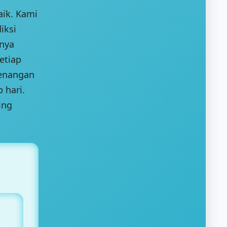
aik. Kami
iksi
anya
etiap
menangan
 hari.
ing