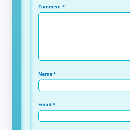
Comment
*
Name
*
Email
*