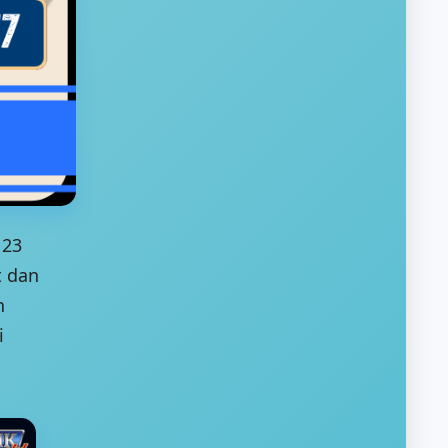
 23
t dan
n
i