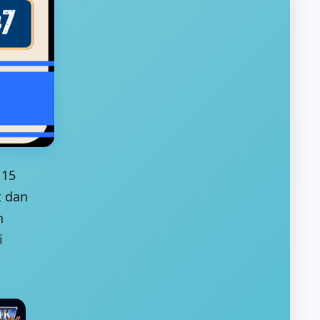
 15
t dan
n
i