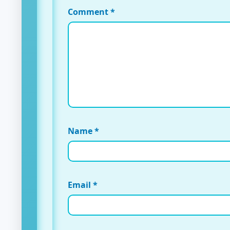
Comment
*
Name
*
Email
*