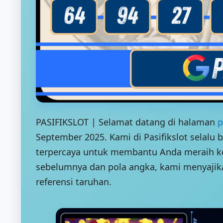
PASIFIKSLOT | Selamat datang di halaman
p
September 2025. Kami di Pasifikslot selalu
terpercaya untuk membantu Anda meraih k
sebelumnya dan pola angka, kami menyajik
referensi taruhan.