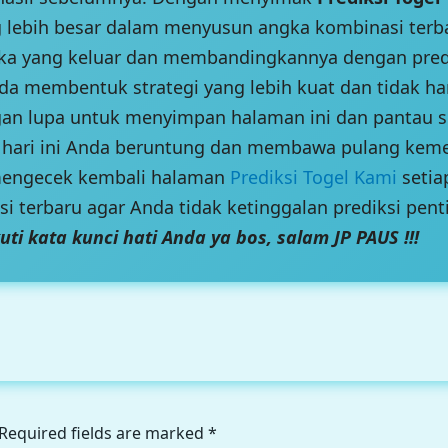
g lebih besar dalam menyusun angka kombinasi terb
ka yang keluar dan membandingkannya dengan pred
a membentuk strategi yang lebih kuat dan tidak h
an lupa untuk menyimpan halaman ini dan pantau s
a hari ini Anda beruntung dan membawa pulang ke
u mengecek kembali halaman
Prediksi Togel Kami
setiap
 terbaru agar Anda tidak ketinggalan prediksi pent
ti kata kunci hati Anda ya bos, salam JP PAUS !!!
Required fields are marked
*