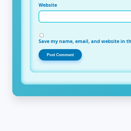
Website
Save my name, email, and website in th