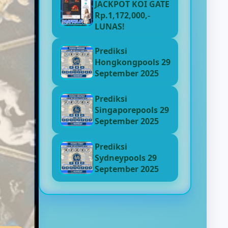
JACKPOT KOI GATE
Rp.1,172,000,-
LUNAS!
Prediksi
Hongkongpools 29
September 2025
Prediksi
Singaporepools 29
September 2025
Prediksi
Sydneypools 29
September 2025