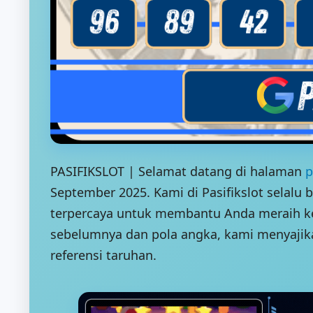
PASIFIKSLOT | Selamat datang di halaman
p
September 2025. Kami di Pasifikslot selalu
terpercaya untuk membantu Anda meraih k
sebelumnya dan pola angka, kami menyajik
referensi taruhan.