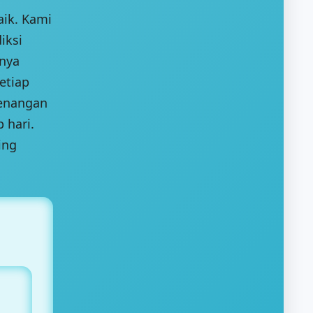
aik. Kami
iksi
anya
etiap
menangan
 hari.
ing