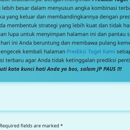
g lebih besar dalam menyusun angka kombinasi terb
ka yang keluar dan membandingkannya dengan pred
a membentuk strategi yang lebih kuat dan tidak h
an lupa untuk menyimpan halaman ini dan pantau s
a hari ini Anda beruntung dan membawa pulang ke
u mengecek kembali halaman
Prediksi Togel Kami
setiap
 terbaru agar Anda tidak ketinggalan prediksi pent
ti kata kunci hati Anda ya bos, salam JP PAUS !!!
Required fields are marked
*