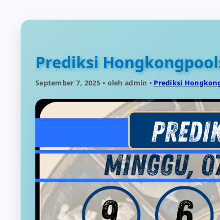
Prediksi Hongkongpool
September 7, 2025
• oleh admin
•
Prediksi Hongkon