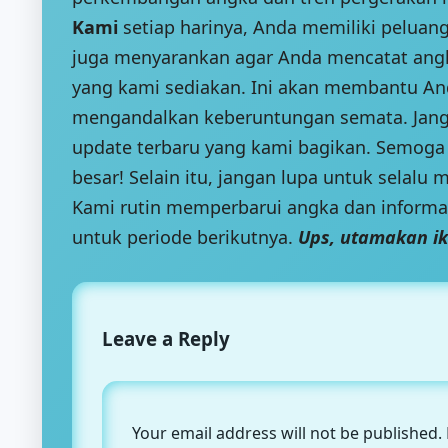
Kami
setiap harinya, Anda memiliki peluan
juga menyarankan agar Anda mencatat ang
yang kami sediakan. Ini akan membantu And
mengandalkan keberuntungan semata. Jang
update terbaru yang kami bagikan. Semog
besar! Selain itu, jangan lupa untuk selal
Kami rutin memperbarui angka dan informasi
untuk periode berikutnya.
Ups, utamakan iku
Leave a Reply
Your email address will not be published.