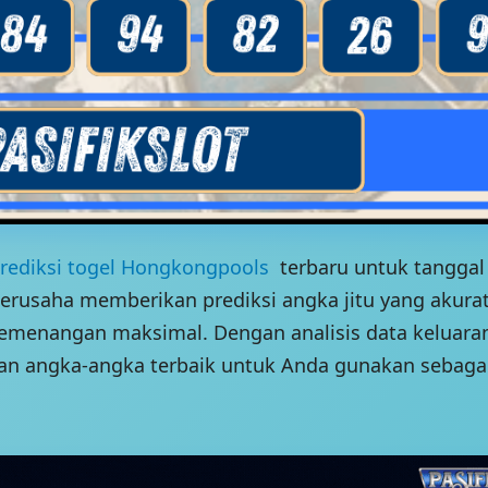
rediksi togel Hongkongpools
terbaru untuk tanggal
 berusaha memberikan prediksi angka jitu yang akura
emenangan maksimal. Dengan analisis data keluara
an angka-angka terbaik untuk Anda gunakan sebaga