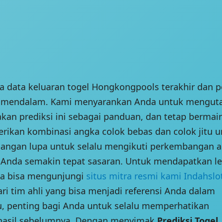
a data keluaran togel Hongkongpools terakhir dan p
ra mendalam. Kami menyarankan Anda untuk mengu
akan prediksi ini sebagai panduan, dan tetap berma
erikan kombinasi angka colok bebas dan colok jitu 
angan lupa untuk selalu mengikuti perkembangan 
si Anda semakin tepat sasaran. Untuk mendapatkan l
uga bisa mengunjungi
situs mitra resmi kami Indahsl
ri tim ahli yang bisa menjadi referensi Anda dalam
tu, penting bagi Anda untuk selalu memperhatikan
hasil sebelumnya. Dengan menyimak
Prediksi Togel