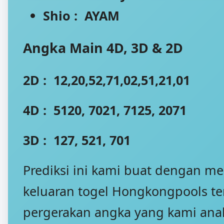
Shio : AYAM
Angka Main 4D, 3D & 2D
2D : 12,20,52,71,02,51,21,01
4D : 5120, 7021, 7125, 2071
3D : 127, 521, 701
Prediksi ini kami buat dengan m
keluaran togel Hongkongpools te
pergerakan angka yang kami anal