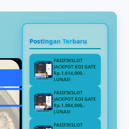
Postingan Terbaru
PASIFIKSLOT
JACKPOT KOI GATE
Rp.1,614,000,-
LUNAS!
PASIFIKSLOT
JACKPOT KOI GATE
Rp.1,884,000,-
LUNAS!
PASIFIKSLOT