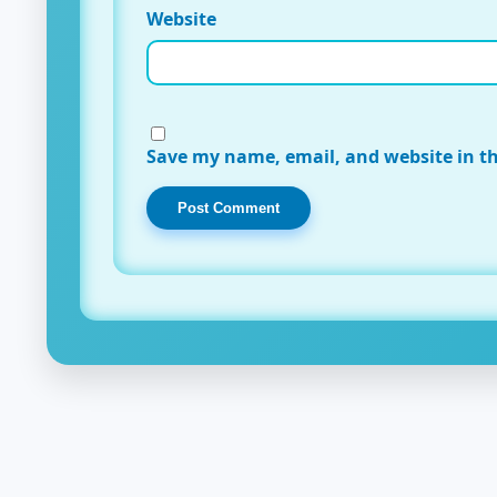
Website
Save my name, email, and website in th