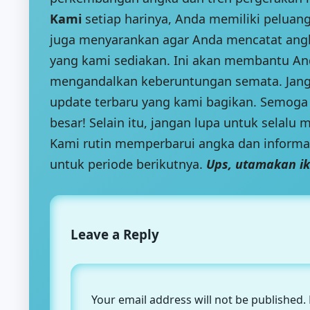
Kami
setiap harinya, Anda memiliki peluan
juga menyarankan agar Anda mencatat ang
yang kami sediakan. Ini akan membantu And
mengandalkan keberuntungan semata. Jang
update terbaru yang kami bagikan. Semog
besar! Selain itu, jangan lupa untuk selal
Kami rutin memperbarui angka dan informasi
untuk periode berikutnya.
Ups, utamakan iku
Leave a Reply
Your email address will not be published.