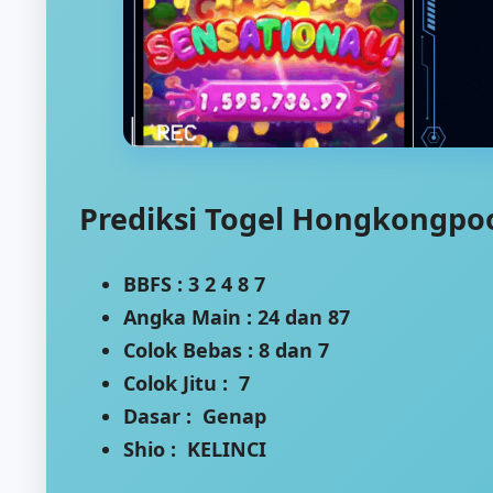
Prediksi Togel Hongkongpo
BBFS : 3 2 4 8 7
Angka Main : 24 dan 87
Colok Bebas : 8 dan 7
Colok Jitu : 7
Dasar : Genap
Shio : KELINCI