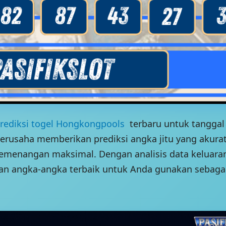
rediksi togel Hongkongpools
terbaru untuk tanggal
 berusaha memberikan prediksi angka jitu yang akura
emenangan maksimal. Dengan analisis data keluara
an angka-angka terbaik untuk Anda gunakan sebaga