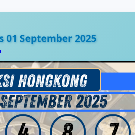
s 01 September 2025
g