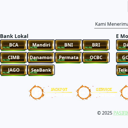
Kami Menerima
Bank Lokal
E Mo
BCA
Mandiri
BNI
BRI
D
CIMB
Danamon
Permata
OCBC
G
JAGO
SeaBank
Tel
© 2025
PASIFI