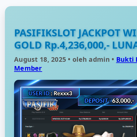
PASIFIKSLOT JACKPOT W
GOLD Rp.4,236,000,- LUN
August 18, 2025
• oleh admin
•
Bukti
Member