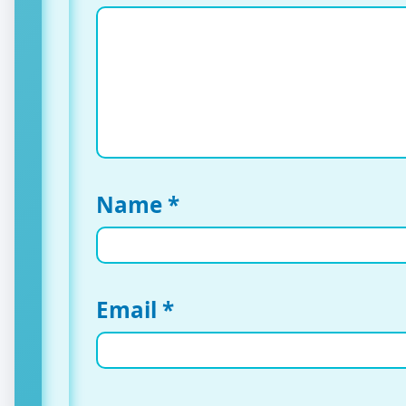
Name
*
Email
*