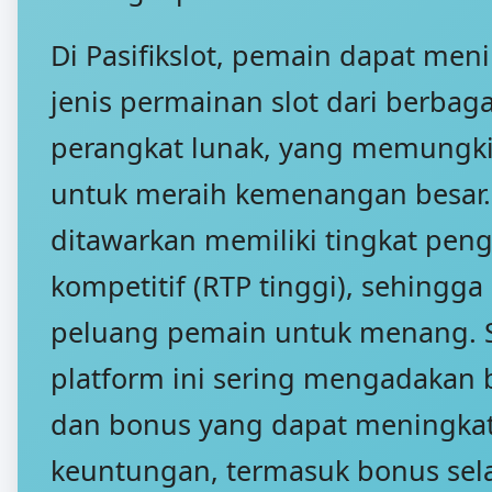
Di Pasifikslot, pemain dapat me
jenis permainan slot dari berbag
perangkat lunak, yang memungk
untuk meraih kemenangan besar.
ditawarkan memiliki tingkat pen
kompetitif (RTP tinggi), sehingg
peluang pemain untuk menang. Se
platform ini sering mengadakan 
dan bonus yang dapat meningka
keuntungan, termasuk bonus sel