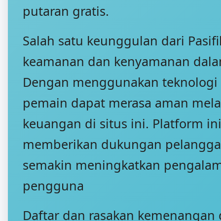
putaran gratis.
Salah satu keunggulan dari Pasifi
keamanan dan kenyamanan dalam
Dengan menggunakan teknologi e
pemain dapat merasa aman melak
keuangan di situs ini. Platform in
memberikan dukungan pelanggan
semakin meningkatkan pengalam
pengguna
Daftar dan rasakan kemenangan 