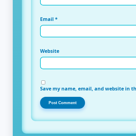
Email
*
Website
Save my name, email, and website in th