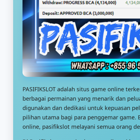
PASIFIKSLOT adalah situs game online terk
berbagai permainan yang menarik dan pel
digunakan dan dedikasi untuk kepuasan pel
pilihan utama bagi para penggemar game.
online, pasifikslot melayani semua orang d