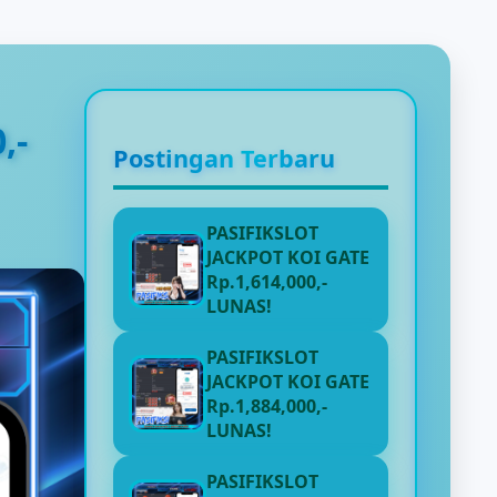
,-
Postingan Terbaru
PASIFIKSLOT
JACKPOT KOI GATE
Rp.1,614,000,-
LUNAS!
PASIFIKSLOT
JACKPOT KOI GATE
Rp.1,884,000,-
LUNAS!
PASIFIKSLOT