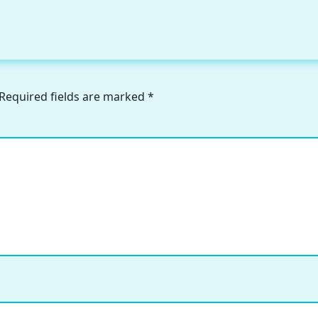
Required fields are marked
*