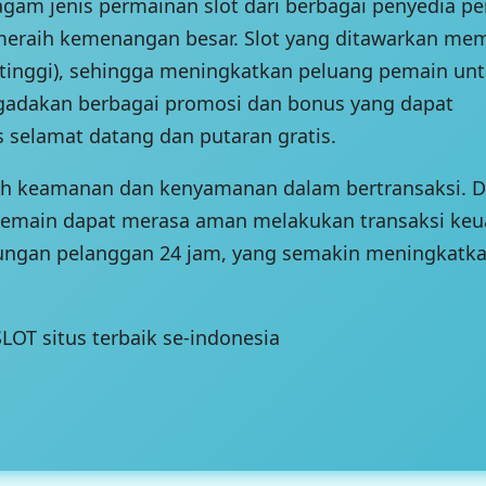
agam jenis permainan slot dari berbagai penyedia p
raih kemenangan besar. Slot yang ditawarkan memi
 tinggi), sehingga meningkatkan peluang pemain un
engadakan berbagai promosi dan bonus yang dapat
selamat datang dan putaran gratis.
alah keamanan dan kenyamanan dalam bertransaksi. 
pemain dapat merasa aman melakukan transaksi keu
ukungan pelanggan 24 jam, yang semakin meningkatk
OT situs terbaik se-indonesia