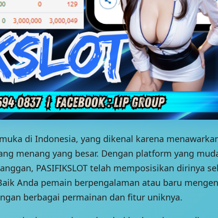
emuka di Indonesia, yang dikenal karena menawarka
uang menang yang besar. Dengan platform yang mud
anggan, PASIFIKSLOT telah memposisikan dirinya se
 Baik Anda pemain berpengalaman atau baru menge
engan berbagai permainan dan fitur uniknya.