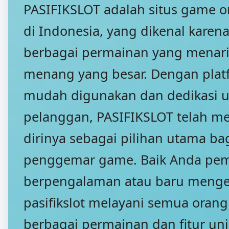
PASIFIKSLOT adalah situs game o
di Indonesia, yang dikenal kare
berbagai permainan yang menari
menang yang besar. Dengan plat
mudah digunakan dan dedikasi 
pelanggan, PASIFIKSLOT telah m
dirinya sebagai pilihan utama ba
penggemar game. Baik Anda pe
berpengalaman atau baru menge
pasifikslot melayani semua oran
berbagai permainan dan fitur uni