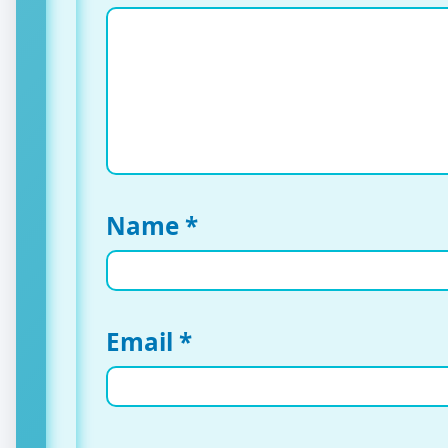
Name
*
Email
*