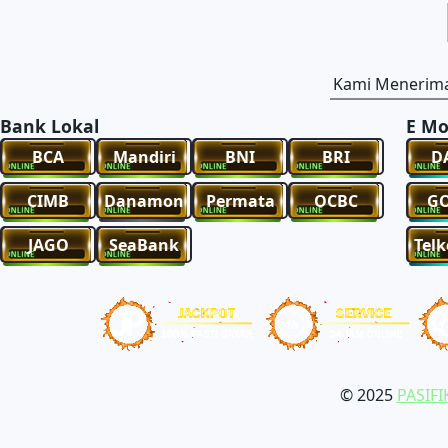
Kami Menerima
Bank Lokal
E Mo
BCA
Mandiri
BNI
BRI
D
CIMB
Danamon
Permata
OCBC
G
JAGO
SeaBank
Tel
© 2025
PASIFI