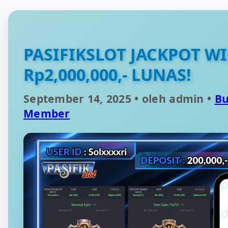
PASIFIKSLOT JACKPOT W
Rp2,000,000,- LUNAS!
September 14, 2025
• oleh admin
•
Bu
Member