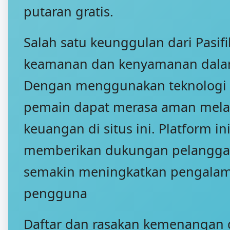
putaran gratis.
Salah satu keunggulan dari Pasifi
keamanan dan kenyamanan dalam
Dengan menggunakan teknologi e
pemain dapat merasa aman melak
keuangan di situs ini. Platform in
memberikan dukungan pelanggan
semakin meningkatkan pengalam
pengguna
Daftar dan rasakan kemenangan 