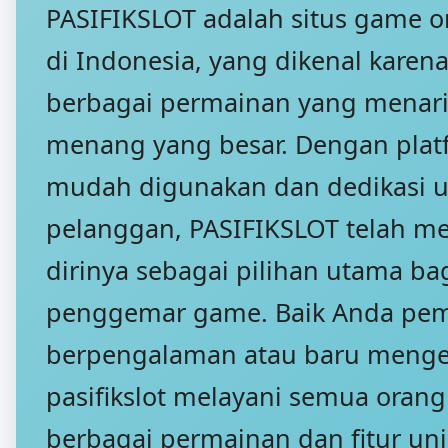
PASIFIKSLOT adalah situs game o
di Indonesia, yang dikenal kare
berbagai permainan yang menari
menang yang besar. Dengan plat
mudah digunakan dan dedikasi 
pelanggan, PASIFIKSLOT telah m
dirinya sebagai pilihan utama ba
penggemar game. Baik Anda pe
berpengalaman atau baru menge
pasifikslot melayani semua oran
berbagai permainan dan fitur uni