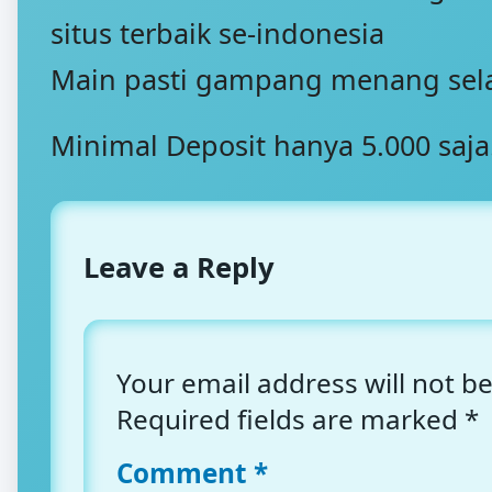
situs terbaik se-indonesia
Main pasti gampang menang sela
Minimal Deposit hanya 5.000 saja
Leave a Reply
Your email address will not b
Required fields are marked
*
Comment
*