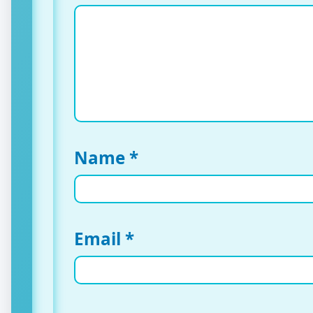
Name
*
Email
*