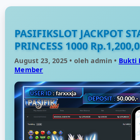
PASIFIKSLOT JACKPOT S
PRINCESS 1000 Rp.1,200,0
August 23, 2025
• oleh admin
•
Bukti
Member