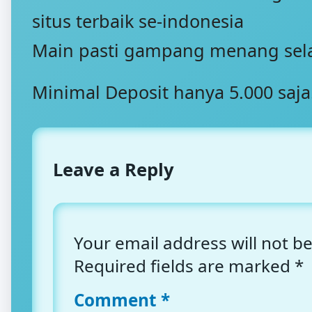
situs terbaik se-indonesia
Main pasti gampang menang sela
Minimal Deposit hanya 5.000 saja
Leave a Reply
Your email address will not b
Required fields are marked
*
Comment
*