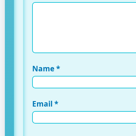
Name
*
Email
*