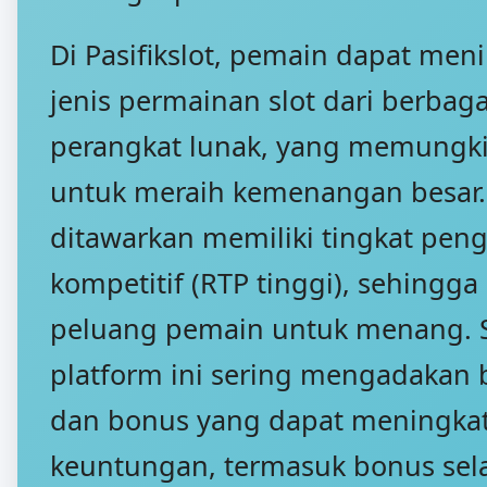
Di Pasifikslot, pemain dapat me
jenis permainan slot dari berbag
perangkat lunak, yang memungk
untuk meraih kemenangan besar.
ditawarkan memiliki tingkat pen
kompetitif (RTP tinggi), sehingg
peluang pemain untuk menang. Se
platform ini sering mengadakan 
dan bonus yang dapat meningka
keuntungan, termasuk bonus sel