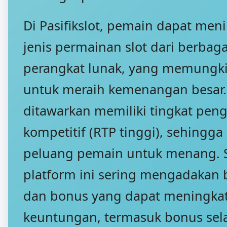
Di Pasifikslot, pemain dapat me
jenis permainan slot dari berbag
perangkat lunak, yang memungk
untuk meraih kemenangan besar.
ditawarkan memiliki tingkat pen
kompetitif (RTP tinggi), sehingg
peluang pemain untuk menang. Se
platform ini sering mengadakan 
dan bonus yang dapat meningka
keuntungan, termasuk bonus sel