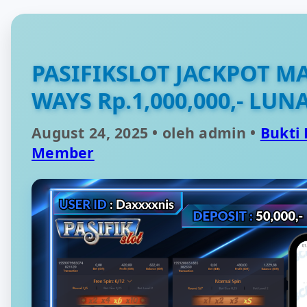
PASIFIKSLOT JACKPOT 
WAYS Rp.1,000,000,- LUNA
August 24, 2025
• oleh admin
•
Bukti
Member