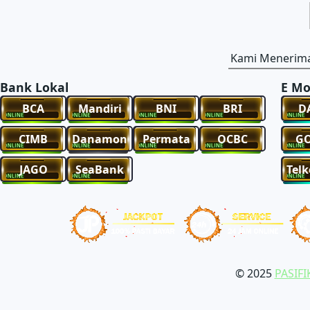
Kami Menerima
Bank Lokal
E Mo
BCA
Mandiri
BNI
BRI
D
CIMB
Danamon
Permata
OCBC
G
JAGO
SeaBank
Tel
© 2025
PASIFI