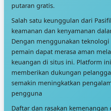
putaran gratis.
Salah satu keunggulan dari Pasifi
keamanan dan kenyamanan dalam
Dengan menggunakan teknologi e
pemain dapat merasa aman melak
keuangan di situs ini. Platform in
memberikan dukungan pelanggan
semakin meningkatkan pengalam
pengguna
Daftar dan rasakan kemenangan 