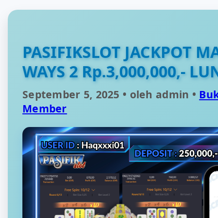
PASIFIKSLOT JACKPOT 
WAYS 2 Rp.3,000,000,- LU
September 5, 2025
• oleh admin
•
Bu
Member