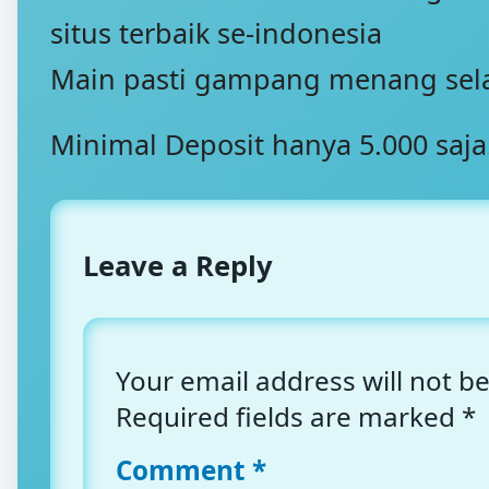
situs terbaik se-indonesia
Main pasti gampang menang sela
Minimal Deposit hanya 5.000 saja
Leave a Reply
Your email address will not b
Required fields are marked
*
Comment
*