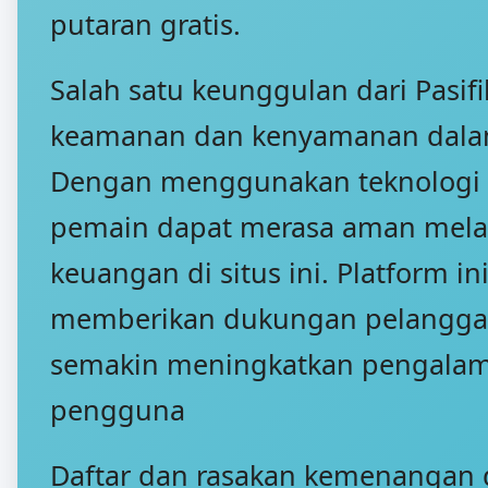
putaran gratis.
Salah satu keunggulan dari Pasifi
keamanan dan kenyamanan dalam
Dengan menggunakan teknologi e
pemain dapat merasa aman melak
keuangan di situs ini. Platform in
memberikan dukungan pelanggan
semakin meningkatkan pengalam
pengguna
Daftar dan rasakan kemenangan 