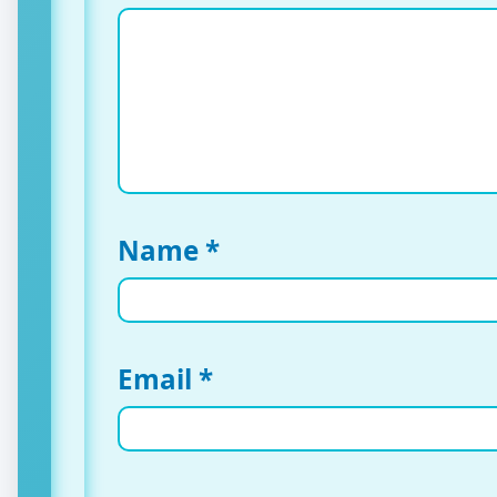
Name
*
Email
*