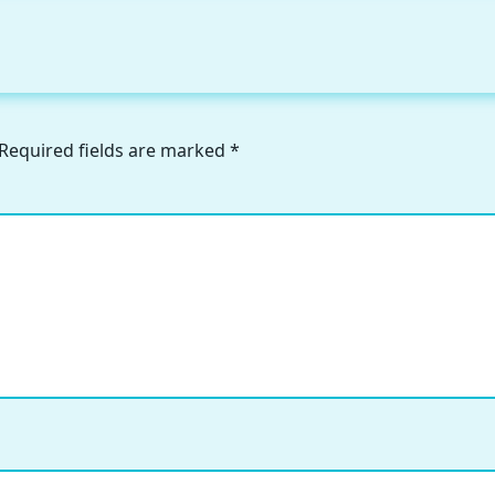
Required fields are marked
*