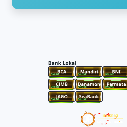
Bank Lokal
BCA
Mandiri
BNI
CIMB
Danamon
Permata
JAGO
SeaBank