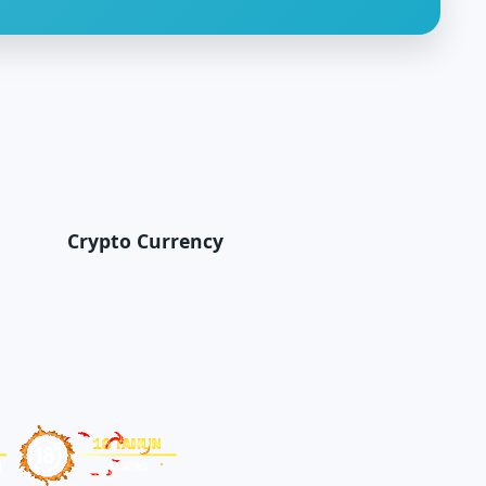
Crypto Currency