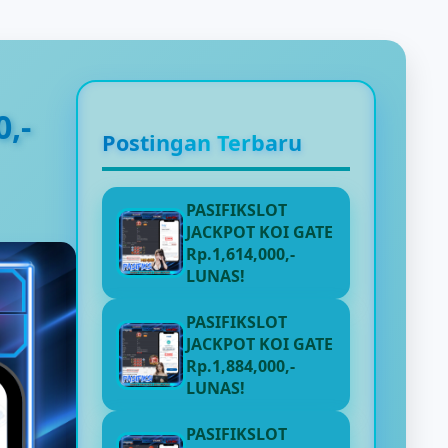
,-
Postingan Terbaru
PASIFIKSLOT
JACKPOT KOI GATE
Rp.1,614,000,-
LUNAS!
PASIFIKSLOT
JACKPOT KOI GATE
Rp.1,884,000,-
LUNAS!
PASIFIKSLOT