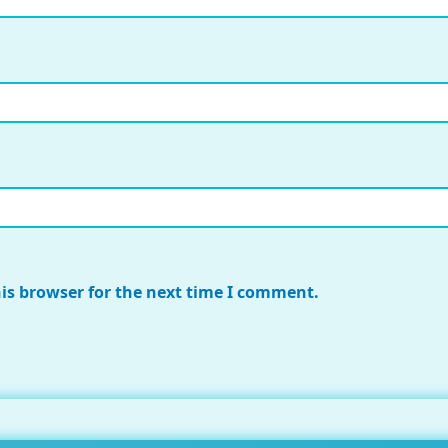
is browser for the next time I comment.