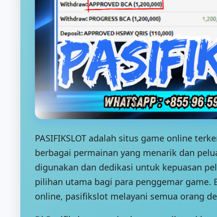
PASIFIKSLOT adalah situs game online terk
berbagai permainan yang menarik dan pel
digunakan dan dedikasi untuk kepuasan pel
pilihan utama bagi para penggemar game.
online, pasifikslot melayani semua orang d