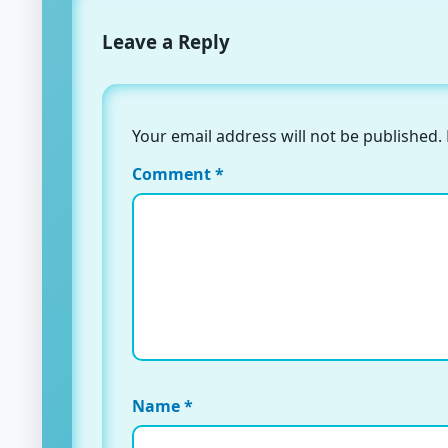
Leave a Reply
Your email address will not be published.
Comment
*
Name
*