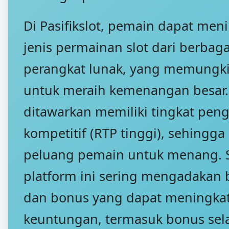
Di Pasifikslot, pemain dapat me
jenis permainan slot dari berbag
perangkat lunak, yang memungk
untuk meraih kemenangan besar.
ditawarkan memiliki tingkat pen
kompetitif (RTP tinggi), sehingg
peluang pemain untuk menang. Se
platform ini sering mengadakan 
dan bonus yang dapat meningka
keuntungan, termasuk bonus sel